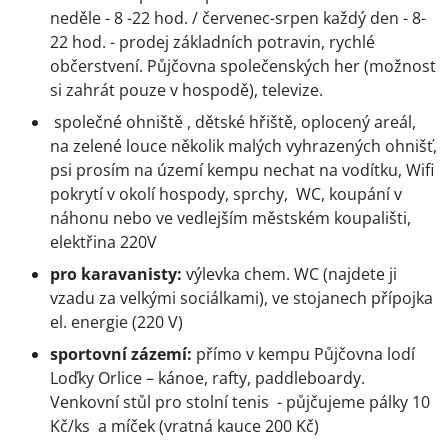
neděle - 8 -22 hod. / červenec-srpen každý den - 8-
22 hod. - prodej základních potravin, rychlé
občerstvení. Půjčovna společenských her (možnost
si zahrát pouze v hospodě), televize.
společné ohniště , dětské hřiště, oplocený areál,
na zelené louce několik malých vyhrazených ohnišť,
psi prosím na území kempu nechat na vodítku, Wifi
pokrytí v okolí hospody, sprchy, WC, koupání v
náhonu nebo ve vedlejším městském koupališti,
elektřina 220V
pro karavanisty:
výlevka chem. WC (najdete ji
vzadu za velkými sociálkami), ve stojanech přípojka
el. energie (220 V)
sportovní zázemí:
přímo v kempu Půjčovna lodí
Loďky Orlice – kánoe, rafty, paddleboardy.
Venkovní stůl pro stolní tenis - půjčujeme pálky 10
Kč/ks a míček (vratná kauce 200 Kč)