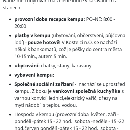
Nabízíme i ubytování na zelené louce v karavanech a
stanech.
provozní doba recepce kempu:
PO–NE: 8:00 -
20:00
platby v kempu
(ubytování, občerstvení, půjčovna
lodí) -
pouze hotově!
V Kostelci n.O. se nachází
několik bankomatů, což je pěšky do centra města
10-15min., autem 5 min.
ubytování:
chatky, stany, karavany
vybavení kempu:
Společné sociální zařízení
- nachází se uprostřed
kempu. Z boku je
venkovní společná kuchyňka
s
varnou konvicí, lednicí,elektrický vařič, dřezy na
mytí nádobí s teplou vodou,
Hospoda v kempu (provozní doba květen, září -
pondělí -pátek 15 - 22 hod. sobota -neděle - 15 -22
hod.červen pondělí -pátek 15 - 22 hod. sobota -