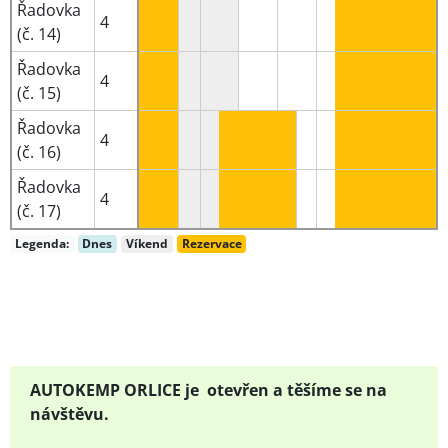
Řadovka
4
(č. 14)
Řadovka
4
(č. 15)
Řadovka
4
(č. 16)
Řadovka
4
(č. 17)
Legenda:
Dnes
Víkend
Rezervace
AUTOKEMP ORLICE je otevřen a těšíme se na
návštěvu.