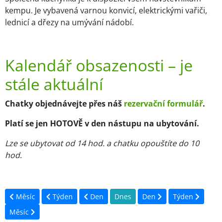
kempu. Je vybavená varnou konvicí, elektrickými vařiči,
lednicí a dřezy na umývání nádobí.
Kalendář obsazenosti – je
stále aktuální
Chatky objednávejte přes náš
rezervační formulář
.
Platí se jen HOTOVĚ v den nástupu na ubytování.
Lze se ubytovat od 14 hod. a chatku opouštíte do 10
hod.
Měsíc
Týden
Den
Dnes
Den
Týden
Měsíc