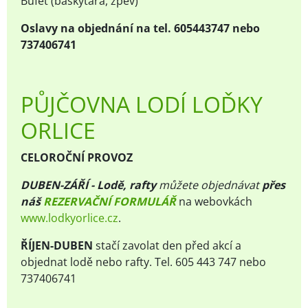
Bufet (baskytara, zpěv)
Oslavy na objednání na tel. 605443747 nebo
737406741
PŮJČOVNA LODÍ LOĎKY
ORLICE
CELOROČNÍ PROVOZ
DUBEN-ZÁŘÍ - Lodě, rafty
m
ůžete objednávat
přes
náš
REZERVAČNÍ FORMULÁŘ
na webovkách
www.lodkyorlice.cz
.
ŘÍJEN-DUBEN
stačí zavolat den před akcí a
objednat lodě nebo rafty. Tel. 605 443 747 nebo
737406741