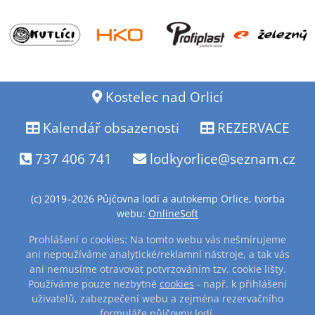
Kostelec nad Orlicí
Kalendář obsazenosti
REZERVACE
737 406 741
lodkyorlice@seznam.cz
(c) 2019–2026 Půjčovna lodí a autokemp Orlice, tvorba
webu:
OnlineSoft
Prohlášení o cookies: Na tomto webu vás nešmírujeme
ani nepoužíváme analytické/reklamní nástroje, a tak vás
ani nemusíme otravovat potvrzováním tzv. cookie lišty.
Používáme pouze nezbytné
cookies
- např. k přihlášení
uživatelů, zabezpečení webu a zejména rezervačního
formuláře půjčovny lodí.