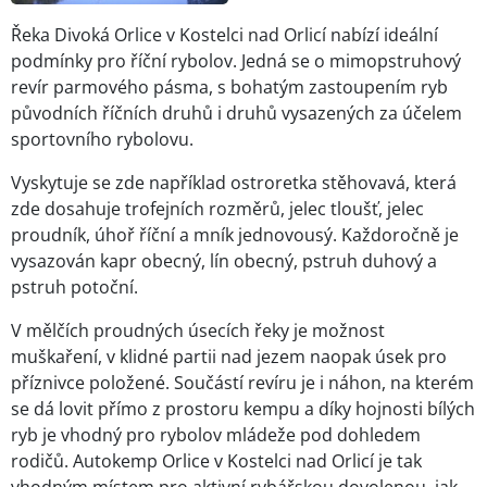
Řeka Divoká Orlice v Kostelci nad Orlicí nabízí ideální
podmínky pro říční rybolov. Jedná se o mimopstruhový
revír parmového pásma, s bohatým zastoupením ryb
původních říčních druhů i druhů vysazených za účelem
sportovního rybolovu.
Vyskytuje se zde například ostroretka stěhovavá, která
zde dosahuje trofejních rozměrů, jelec tloušť, jelec
proudník, úhoř říční a mník jednovousý. Každoročně je
vysazován kapr obecný, lín obecný, pstruh duhový a
pstruh potoční.
V mělčích proudných úsecích řeky je možnost
muškaření, v klidné partii nad jezem naopak úsek pro
příznivce položené. Součástí revíru je i náhon, na kterém
se dá lovit přímo z prostoru kempu a díky hojnosti bílých
ryb je vhodný pro rybolov mládeže pod dohledem
rodičů. Autokemp Orlice v Kostelci nad Orlicí je tak