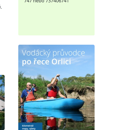
í
747 nebo 737406741
.