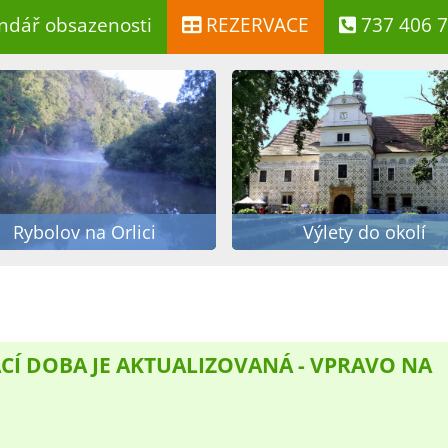
ndář obsazenosti
REZERVACE
737 406 
Rybolov na Orlici
Výlety do okolí
CÍ DOBA JE AKTUALIZOVANÁ - VPRAVO NA