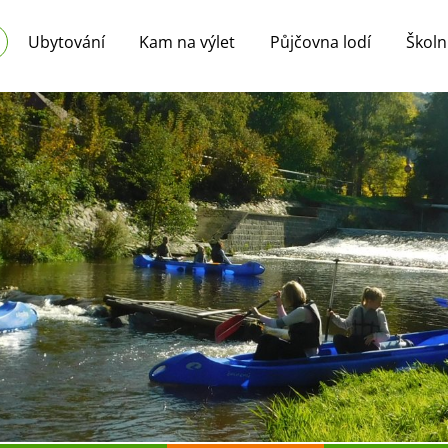
Ubytování
Kam na výlet
Půjčovna lodí
Školn