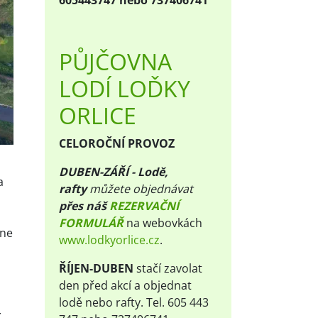
605443747 nebo 737406741
PŮJČOVNA
LODÍ LOĎKY
ORLICE
CELOROČNÍ PROVOZ
DUBEN-ZÁŘÍ - Lodě,
a
rafty
m
ůžete objednávat
přes náš
REZERVAČNÍ
FORMULÁŘ
na webovkách
dne
www.lodkyorlice.cz
.
ŘÍJEN-DUBEN
stačí zavolat
den před akcí a objednat
lodě nebo rafty. Tel. 605 443