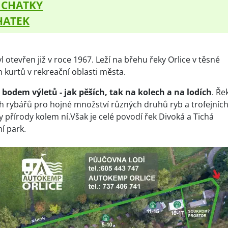
 CHATKY
HATEK
l otevřen již v roce 1967. Leží na břehu řeky Orlice v těsné
h kurtů v rekreační oblasti města.
bodem výletů - jak pěších, tak na kolech a na lodích
. Ře
 rybářů pro hojné množství různých druhů ryb a trofejníc
y přírody kolem ní.Však je celé povodí řek Divoká a Tichá
ní park.