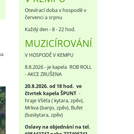
Otevírací doba v hospodě v
červenci a srpnu
Každý den - 8 - 22 hod.
MUZICÍROVÁNÍ
ka
V HOSPODĚ V KEMPU
h
8.8.2026 - je kapela ROB ROLL
- AKCE ZRUŠENA
20.8.2026. od 18 hod. ve
čtvrtek kapela ŠPUNT
-
hraje Všéťa ( kytara, zpěv),
Mrkva (banjo, zpěv), Bufet
(baskytara, zpěv)
Oslavy na objednání na tel.