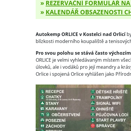
»
REZERVAČNÍ FORMULÁŘ NA
»
KALENDÁŘ OBSAZENOSTI C
Autokemp ORLICE v Kostelci nad Orlicí
by
blízkosti moderního koupaliště a tenisovýc
Pro svou polohu se stává často výchozím 
ORLICE je velmi vyhledávaným místem všech
úlovků, ale i vodáků pro její meandry a krás
Orlice i spojená Orlice vyhlášen jako Přírod