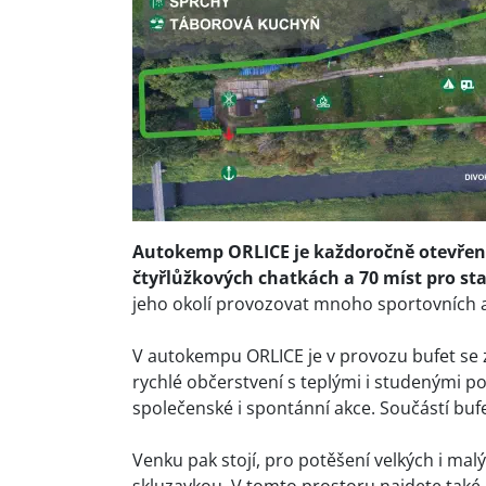
Autokemp ORLICE je k
aždoročně otevřen
čtyřlůžkových chatkách a 70 míst pro st
jeho okolí provozovat mnoho sportovních a
V autokempu ORLICE je v provozu bufet se z
rychlé občerstvení s teplými i studenými 
společenské i spontánní akce. Součástí bufe
Venku pak stojí, pro potěšení velkých i mal