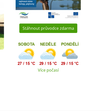
Stáhnout průvodce zdarma
Více počasí