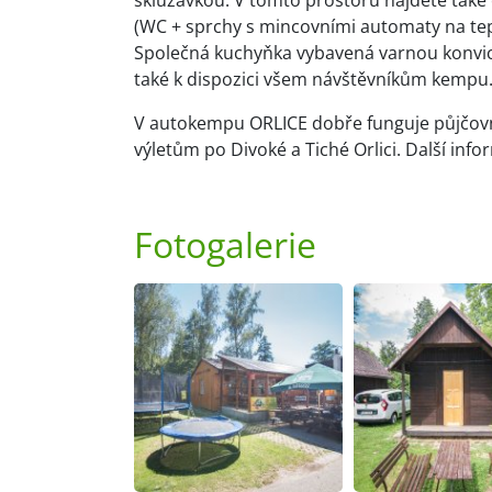
skluzavkou. V tomto prostoru najdete také o
(WC + sprchy s mincovními automaty na tepl
Společná kuchyňka vybavená varnou konvicí,
také k dispozici všem návštěvníkům kempu
V autokempu ORLICE dobře funguje půjčovn
výletům po Divoké a Tiché Orlici. Další inf
Fotogalerie