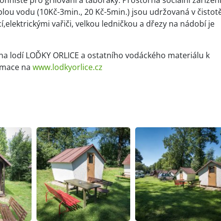
hniště pro grilování a táboráky. Prostorná sociální zařízen
ou vodu (10Kč-3min., 20 Kč-5min.) jsou udržovaná v čistotě
elektrickými vařiči, velkou ledničkou a dřezy na nádobí je
.
a lodí LOĎKY ORLICE a ostatního vodáckého materiálu k
ormace na
www.lodkyorlice.cz