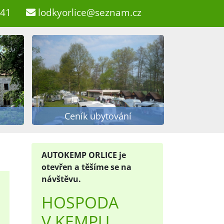
741
lodkyorlice@seznam.cz
Ceník ubytování
AUTOKEMP ORLICE je
otevřen a těšíme se na
návštěvu.
HOSPODA
V KEMPU