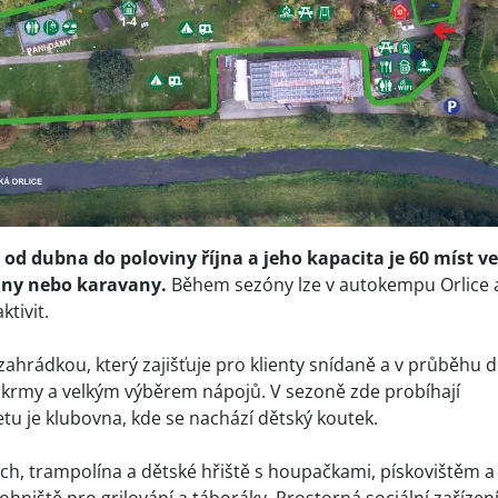
 od
dubna do poloviny října a jeho kapacita je 60 míst ve
any nebo karavany.
Během sezóny lze v autokempu Orlice 
ktivit.
ahrádkou, který zajišťuje pro klienty snídaně a v průběhu 
pokrmy a velkým výběrem nápojů. V sezoně zde probíhají
tu je klubovna, kde se nachází dětský koutek.
ých, trampolína a dětské hřiště s houpačkami, pískovištěm a