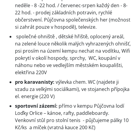
neděle - 8 -22 hod. / červenec-srpen každý den - 8-
22 hod. - prodej základních potravin, rychlé
občerstvení. Půjčovna společenských her (možnost
si zahrát pouze v hospodě), televize.
společné ohniště , dětské hřiště, oplocený areál,
na zelené louce několik malých vyhrazených ohnišť,
psi prosím na území kempu nechat na vodítku, Wifi
pokrytí v okolí hospody, sprchy, WC, koupání v
náhonu nebo ve vedlejším městském koupališti,
elektřina 220V
pro karavanisty:
výlevka chem. WC (najdete ji
vzadu za velkými sociálkami), ve stojanech přípojka
el. energie (220 V)
sportovní zázemí:
přímo v kempu Půjčovna lodí
Loďky Orlice – kánoe, rafty, paddleboardy.
Venkovní stůl pro stolní tenis - půjčujeme pálky 10
Kč/ks a míček (vratná kauce 200 Kč)