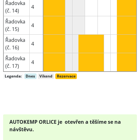
Řadovka
4
(č. 14)
Řadovka
4
(č. 15)
Řadovka
4
(č. 16)
Řadovka
4
(č. 17)
Legenda:
Dnes
Víkend
Rezervace
AUTOKEMP ORLICE je otevřen a těšíme se na
návštěvu.