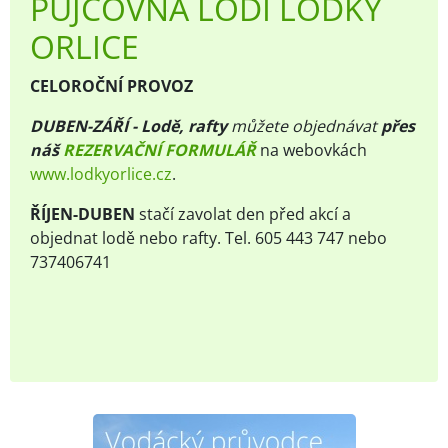
PŮJČOVNA LODÍ LOĎKY
ORLICE
CELOROČNÍ PROVOZ
DUBEN-ZÁŘÍ - Lodě, rafty
m
ůžete objednávat
přes
náš
REZERVAČNÍ FORMULÁŘ
na webovkách
www.lodkyorlice.cz
.
ŘÍJEN-DUBEN
stačí zavolat den před akcí a
objednat lodě nebo rafty. Tel. 605 443 747 nebo
737406741