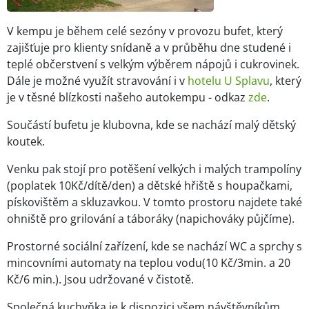
V kempu je během celé sezóny v provozu bufet, který
zajišťuje pro klienty snídaně a v průběhu dne studené i
teplé občerstvení s velkým výběrem nápojů i cukrovinek.
Dále je možné využít stravování i v
hotelu U Splavu
, který
je v těsné blízkosti našeho autokempu - odkaz
zde
.
Součástí bufetu je klubovna, kde se nachází malý dětský
koutek.
Venku pak stojí pro potěšení velkých i malých trampolíny
(poplatek 10Kč/dítě/den) a dětské hřiště s houpačkami,
pískovištěm a skluzavkou. V tomto prostoru najdete také
ohniště pro grilování a táboráky (napichováky půjčíme).
Prostorné sociální zařízení, kde se nachází WC a sprchy s
mincovními automaty na teplou vodu(10 Kč/3min. a 20
Kč/6 min.). Jsou udržované v čistotě.
Společná kuchyňka je k dispozici všem návštěvníkům