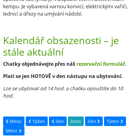
kempu. Je vybavená varnou konvicí, elektrickými vařiči,
lednicí a dřezy na umývání nádobí.
Kalendář obsazenosti – je
stále aktuální
Chatky objednávejte přes náš
rezervační formulář
.
Platí se jen HOTOVĚ v den nástupu na ubytování.
Lze se ubytovat od 14 hod. a chatku opouštíte do 10
hod.
Měsíc
Týden
Den
Dnes
Den
Týden
Měsíc