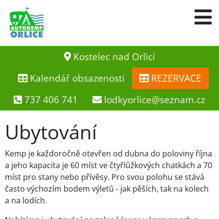
Kostelec nad Orlicí
Kalendář obsazenosti
REZERVACE
737 406 741
lodkyorlice@seznam.cz
Ubytování
Kemp je každoročně otevřen od dubna do poloviny října
a jeho kapacita je 60 míst ve čtyřlůžkových chatkách a 70
míst pro stany nebo přívěsy. Pro svou polohu se stává
často výchozím bodem výletů - jak pěších, tak na kolech
a na lodích.