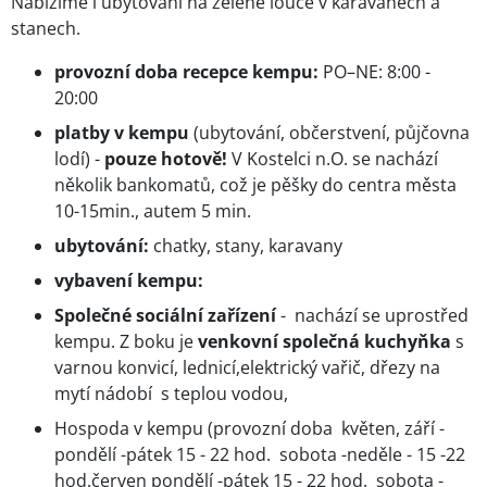
Nabízíme i ubytování na zelené louce v karavanech a
stanech.
provozní doba recepce kempu:
PO–NE: 8:00 -
20:00
platby v kempu
(ubytování, občerstvení, půjčovna
lodí) -
pouze hotově!
V Kostelci n.O. se nachází
několik bankomatů, což je pěšky do centra města
10-15min., autem 5 min.
ubytování:
chatky, stany, karavany
vybavení kempu:
Společné sociální zařízení
- nachází se uprostřed
kempu. Z boku je
venkovní společná kuchyňka
s
varnou konvicí, lednicí,elektrický vařič, dřezy na
mytí nádobí s teplou vodou,
Hospoda v kempu (provozní doba květen, září -
pondělí -pátek 15 - 22 hod. sobota -neděle - 15 -22
hod.červen pondělí -pátek 15 - 22 hod. sobota -