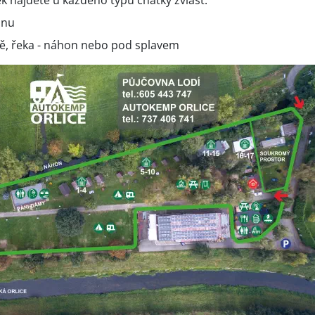
k najdete u každého typu chatky zvlášť.
anu
ě, řeka - náhon nebo pod splavem