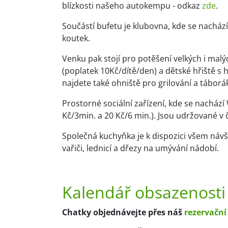
blízkosti našeho autokempu - odkaz
zde
.
Součástí bufetu je klubovna, kde se nacház
koutek.
Venku pak stojí pro potěšení velkých i mal
(poplatek 10Kč/dítě/den) a dětské hřiště s
najdete také ohniště pro grilování a táborá
Prostorné sociální zařízení, kde se nachá
Kč/3min. a 20 Kč/6 min.). Jsou udržované v č
Společná kuchyňka je k dispozici všem návš
vařiči, lednicí a dřezy na umývání nádobí.
Kalendář obsazenosti –
Chatky objednávejte přes náš
rezervační