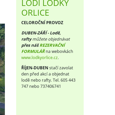
LODÍ LOĎKY
ORLICE
CELOROČNÍ PROVOZ
DUBEN-ZÁŘÍ - Lodě,
rafty
m
ůžete objednávat
přes náš
REZERVAČNÍ
FORMULÁŘ
na webovkách
www.lodkyorlice.cz
.
ŘÍJEN-DUBEN
stačí zavolat
den před akcí a objednat
lodě nebo rafty. Tel. 605 443
747 nebo 737406741