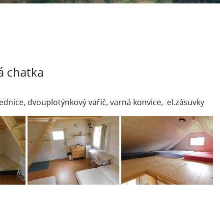
á chatka
ednice, dvouplotýnkový vařič, varná konvice, el.zásuvky