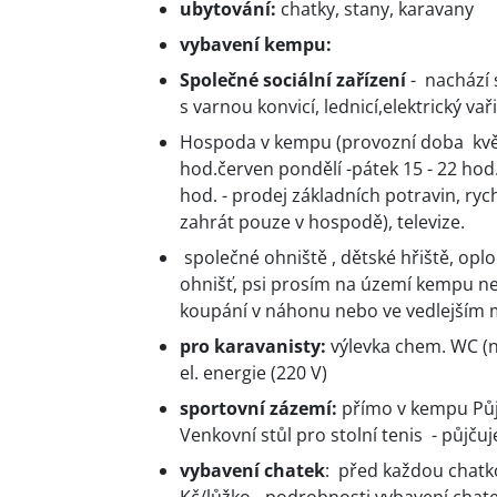
ubytování:
chatky, stany, karavany
vybavení kempu:
Společné sociální zařízení
- nachází
s varnou konvicí, lednicí,elektrický v
Hospoda v kempu (provozní doba květen
hod.červen pondělí -pátek 15 - 22 hod.
hod. - prodej základních potravin, ry
zahrát pouze v hospodě), televize.
společné ohniště , dětské hřiště, opl
ohnišť, psi prosím na území kempu nec
koupání v náhonu nebo ve vedlejším 
pro karavanisty:
výlevka chem. WC (na
el. energie (220 V)
sportovní zázemí:
přímo v kempu Půjč
Venkovní stůl pro stolní tenis - půjču
vybavení chatek
: před každou chatko