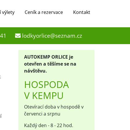
í výlety
Ceník a rezervace
Kontakt
741
lodkyorlice@seznam.cz
AUTOKEMP ORLICE je
otevřen a těšíme se na
návštěvu.
k
HOSPODA
V KEMPU
Otevírací doba v hospodě v
červenci a srpnu
í
Každý den - 8 - 22 hod.