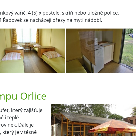
kový vařič, 4 (5) x postele, skříň nebo úložné police,
íž Řadovek se nacházejí dřezy na mytí nádobí.
mpu Orlice
et, který zajišťuje
é i teplé
ovinek. Dále je
, který je v těsné