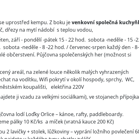
 se uprostřed kempu. Z boku je
venkovní společná kuchyň
ařič, dřezy na mytí nádobí s teplou vodou,
, září - pondělí -pátek 15 - 22 hod. sobota -neděle - 15 -2
 sobota -neděle - 8 -22 hod. / červenec-srpen každý den - 8
chlé občerstvení. Půjčovna společenských her (možnost si
ocený areál, na zelené louce několik malých vyhrazených
hat na vodítku, Wifi pokrytí v okolí hospody, sprchy, WC,
městském koupališti, elektřina 220V
jdete ji vzadu za velkými sociálkami), ve stojanech přípojka
ovna lodí Loďky Orlice – kánoe, rafty, paddleboardy.
jeme pálky 10 Kč/ks a míček (vratná kauce 200 Kč)
u 2 lavičky + stolek, lůžkoviny – vyprání ložního povlečení 6