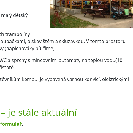
í malý dětský
ých trampolíny
 houpačkami, pískovištěm a skluzavkou. V tomto prostoru
ky (napichováky půjčíme).
zí WC a sprchy s mincovními automaty na teplou vodu(10
istotě.
těvníkům kempu. Je vybavená varnou konvicí, elektrickými
 je stále aktuální
 formulář
.