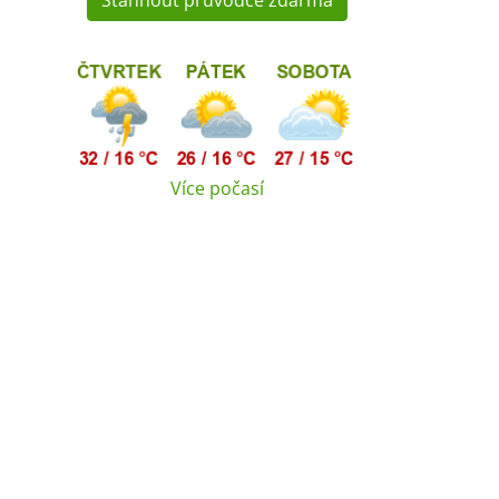
Stáhnout průvodce zdarma
Více počasí