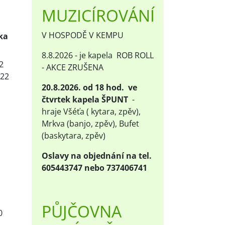
MUZICÍROVÁNÍ
V HOSPODĚ V KEMPU
ka
8.8.2026 - je kapela ROB ROLL
2
- AKCE ZRUŠENA
-22
20.8.2026. od 18 hod. ve
čtvrtek kapela ŠPUNT
-
hraje Všéťa ( kytara, zpěv),
Mrkva (banjo, zpěv), Bufet
(baskytara, zpěv)
Oslavy na objednání na tel.
605443747 nebo 737406741
PŮJČOVNA
0