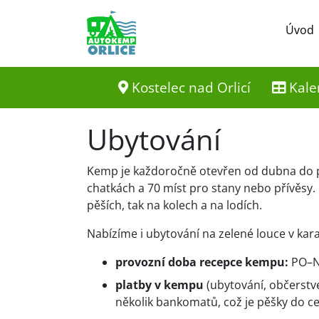
Úvod
Kostelec nad Orlicí
Kale
Ubytování
Kemp je každoročně otevřen od dubna do pol
chatkách a 70 míst pro stany nebo přívěsy.
pěších, tak na kolech a na lodích.
Nabízíme i ubytování na zelené louce v ka
provozní doba recepce kempu:
PO–NE
platby v kempu
(ubytování, občerstve
několik bankomatů, což je pěšky do c