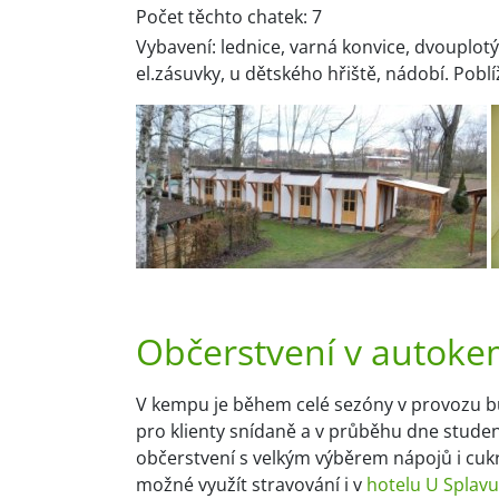
Počet těchto chatek: 7
Vybavení: lednice, varná konvice, dvouplotýn
el.zásuvky, u dětského hřiště, nádobí. Pobl
Občerstvení v autoke
V kempu je během celé sezóny v provozu buf
pro klienty snídaně a v průběhu dne studen
občerstvení s velkým výběrem nápojů i cukr
možné využít stravování i v
hotelu U Splavu