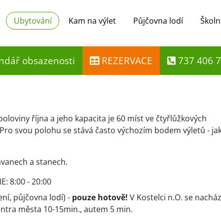
Ubytování
Kam na výlet
Půjčovna lodí
Školn
ndář obsazenosti
REZERVACE
737 406 
oviny října a jeho kapacita je 60 míst ve čtyřlůžkových
 Pro svou polohu se stává často výchozím bodem výletů - ja
ravanech a stanech.
: 8:00 - 20:00
ní, půjčovna lodí) -
pouze hotově!
V Kostelci n.O. se nacház
entra města 10-15min., autem 5 min.