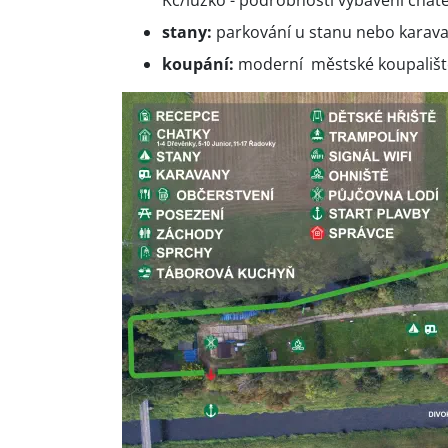
Kč/lůžko - podrobnosti vybavení chate
stany:
parkování u stanu nebo karav
koupání:
moderní městské koupališt